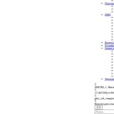
Платны
ОМС
Вопрос
Отзыв
Новая 
Здоров
368780, с. Мага
+7 (87235) 2-59
gbu_crb_magar
Версия для сл