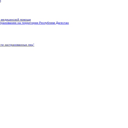
я
м медицинской помощи
трахованию на территории Республики Дагестан
ти застрахованных лиц"