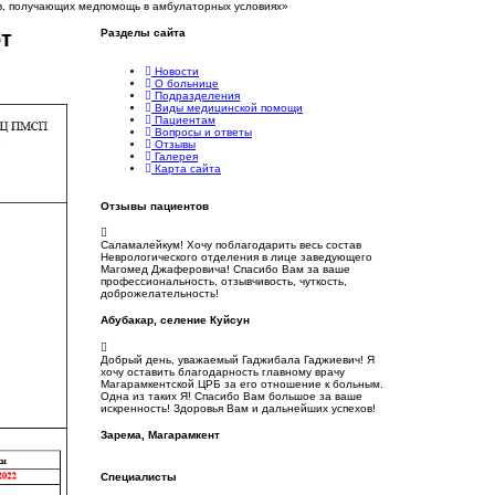
ов, получающих медпомощь в амбулаторных условиях»
Разделы
сайта
рт
Новости
О больнице
Подразделения
Виды медицинской помощи
Пациентам
Вопросы и ответы
Отзывы
Галерея
Карта сайта
Отзывы
пациентов
Саламалейкум! Хочу поблагодарить весь состав
Неврологического отделения в лице заведующего
Магомед Джаферовича! Спасибо Вам за ваше
профессиональность, отзывчивость, чуткость,
доброжелательность!
Абубакар, селение Куйсун
Добрый день, уважаемый Гаджибала Гаджиевич! Я
хочу оставить благодарность главному врачу
Магарамкентской ЦРБ за его отношение к больным.
Одна из таких Я! Спасибо Вам большое за ваше
искренность! Здоровья Вам и дальнейших успехов!
Зарема, Магарамкент
Специалисты