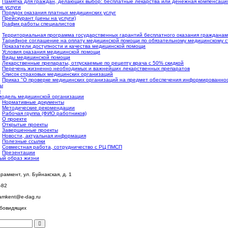
Памятка для граждан, делающих выбор: бесплатные лекарства или денежная компенсаци
е услуги
Порядок оказания платных медицинских услуг
Прейскурант (цены на услуги)
График работы специалистов
Территориальная программа государственных гарантий бесплатного оказания граждана
Тарифное соглашение на оплату медицинской помощи по обязательному медицинскому с
Показатели доступности и качества медицинской помощи
Условия оказания медицинской помощи
Виды медицинской помощи
Лекарственные препараты, отпускаемые по рецепту врача с 50% скидкой
Перечень жизненно необходимых и важнейших лекарственных препаратов
Список страховых медицинских организаций
Приказ "О проверке медицинских организаций на предмет обеспечения информированнос
ы
ы
модель медицинской организации
Нормативные документы
Методические рекомендации
Рабочая группа (ФИО работников)
О проекте
Открытые проекты
Завершенные проекты
Новости, актуальная информация
Полезные ссылки
Совместная работа, сотрудничество с РЦ ПМСП
Презентации
ый образ жизни
рамкент, ул. Буйнакская, д. 1
-82
amkent@e-dag.ru
абовидящих