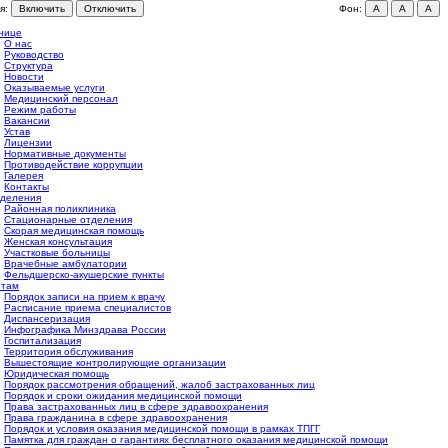
я:
Включить
Отключить
Фон:
A
A
A
нице
О нас
Руководство
Структура
Новости
Оказываемые услуги
Медицинский персонал
Режим работы
Вакансии
Устав
Лицензии
Нормативные документы
Противодействие коррупции
Галерея
Контакты
деления
Районная поликлиника
Стационарные отделения
Скорая медицинская помощь
Женская консультация
Участковые больницы
Врачебные амбулатории
Фельдшерско-акушерские пункты
нтам
Порядок записи на прием к врачу
Расписание приема специалистов
Диспансеризация
Инфографика Минздрава России
Госпитализация
Территория обслуживания
Вышестоящие контролирующие организации
Юридическая помощь
Порядок рассмотрения обращений, жалоб застрахованных лиц
Порядок и сроки ожидания медицинской помощи
Права застрахованных лиц в сфере здравоохранения
Права гражданина в сфере здравоохранения
Порядок и условия оказания медицинской помощи в рамках ТПГГ
Памятка для граждан о гарантиях бесплатного оказания медицинской помощи