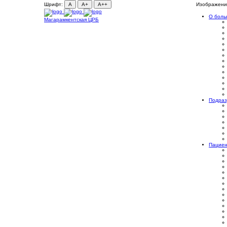
Шрифт:
A
A+
A++
Изображени
О боль
Магарамкентская ЦРБ
Подраз
Пацие